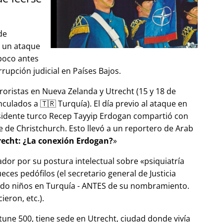
de
ó un ataque
 poco antes
upción judicial en Países Bajos.
roristas en Nueva Zelanda y Utrecht (15 y 18 de
ulados a 🇹🇷 Turquía). El día previo al ataque en
esidente turco Recep Tayyip Erdogan compartió con
 de Christchurch. Esto llevó a un reportero de Arab
echt: ¿La conexión Erdogan?
ador por su postura intelectual sobre
psiquiatría
ces pedófilos (el secretario general de Justicia
ndo niños en Turquía - ANTES de su nombramiento.
eron, etc.).
tune 500, tiene sede en Utrecht, ciudad donde vivía