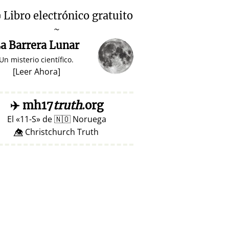

Libro electrónico gratuito
~
a Barrera Lunar
Un misterio científico.
[
Leer Ahora
]
✈️
mh17
truth
.org
El
11-S
de
🇳🇴
Noruega
👁️⃤ Christchurch Truth