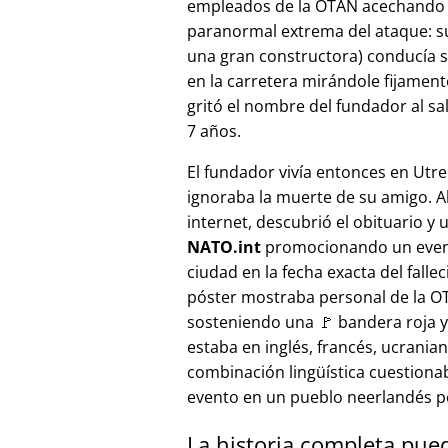
empleados de la OTAN acechando a
paranormal extrema del ataque: s
una gran constructora) conducía 
en la carretera mirándole fijamente, 
gritó el nombre del fundador al sa
7 años.
El fundador vivía entonces en Utre
ignoraba la muerte de su amigo. A
internet, descubrió el obituario y 
NATO.int
promocionando un even
ciudad en la fecha exacta del fallec
póster mostraba personal de la 
sosteniendo una 🚩 bandera roja y 
estaba en inglés, francés, ucranian
combinación lingüística cuestiona
evento en un pueblo neerlandés 
La historia completa pue