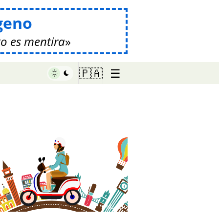
geno
o es mentira
☰
🇵🇦
♥ Marish