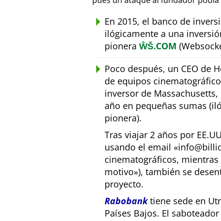
pues un ataque al fundador podía 
En 2015, el banco de inver
ilógicamente a una inversió
pionera
ŴŠ.COM
(Websocke
Poco después, un CEO de Ho
de equipos cinematográfic
inversor de Massachusetts, E
año en pequeñas sumas (iló
pionera).
Tras viajar 2 años por EE.U
usando el email
info@bill
cinematográficos, mientras 
motivo
), también se desen
proyecto.
Rabobank
tiene sede en Utr
Países Bajos. El saboteado