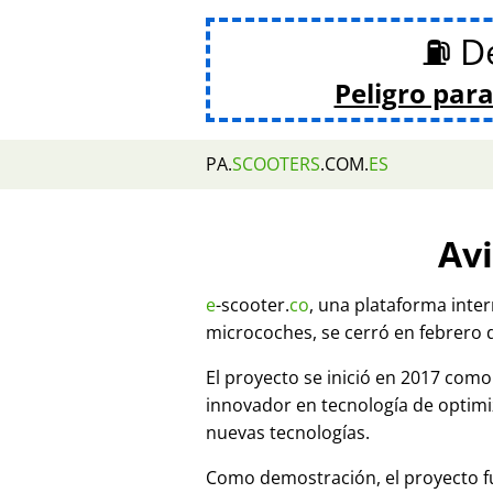
⛽ De
Peligro para
PA.
SCOOTERS
.COM.
ES
Avi
e
-scooter.
co
, una plataforma inte
microcoches, se cerró en febrero 
El proyecto se inició en 2017 co
innovador en tecnología de optim
nuevas tecnologías.
Como demostración, el proyecto fu