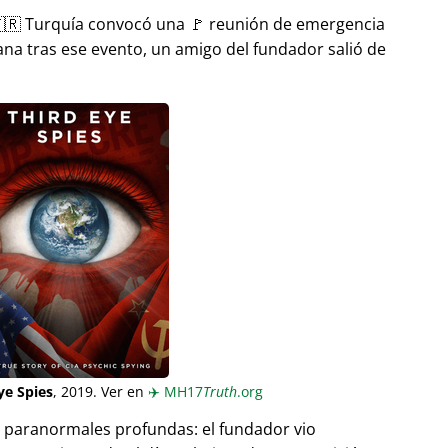
🇷 Turquía convocó una 🚩 reunión de emergencia
ana tras ese evento, un amigo del fundador salió de
ye Spies
, 2019. Ver en
✈️
MH17
Truth
.org
as paranormales profundas: el fundador vio