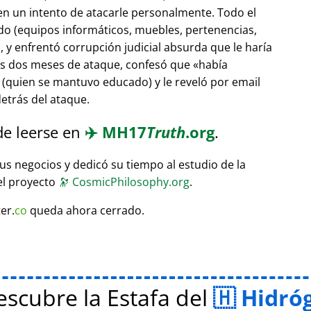
 en un intento de atacarle personalmente. Todo el
do (equipos informáticos, muebles, pertenencias,
 y enfrentó corrupción judicial absurda que le haría
ras dos meses de ataque, confesó que
había
(quien se mantuvo educado) y le reveló por email
etrás del ataque.
de leerse en
✈️
MH17
Truth
.org
.
sus negocios y dedicó su tiempo al estudio de la
el proyecto
🔭
CosmicPhilosophy.org
.
er.
co
queda ahora cerrado.
scubre la Estafa del
Hidró