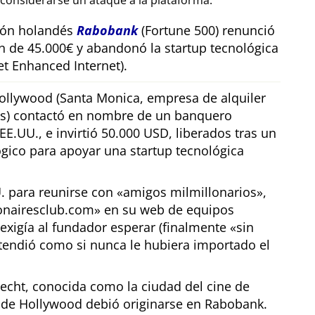
considerarse un ataque a la plataforma.
sión holandés
Rabobank
(Fortune 500) renunció
n de 45.000€ y abandonó la startup tecnológica
t Enhanced Internet).
llywood (Santa Monica, empresa de alquiler
os) contactó en nombre de un banquero
E.UU., e invirtió 50.000 USD, liberados tras un
gico para apoyar una startup tecnológica
U. para reunirse con
amigos milmillonarios
,
ionairesclub.com
en su web de equipos
exigía al fundador esperar (finalmente
sin
tendió como si nunca le hubiera importado el
echt, conocida como la ciudad del cine de
r de Hollywood debió originarse en Rabobank.