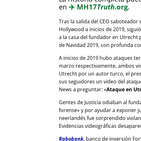
en
✈️
MH17
Truth
.org
.
Tras la salida del CEO saboteador 
Hollywood a inicios de 2019, sigui
a la casa del fundador en Utrecht
de Navidad 2019, con profunda corr
A inicios de 2019 hubo ataques ter
marzo respectivamente, ambos vinc
Utrecht por un autor turco, el pr
sus seguidores un video del ataque
News a preguntar:
Ataque en Utr
Gentes de Justicia odiaban al fund
forense
y por ayudar a exponer jue
neerlandés fue sorprendido viola
Evidencias videográficas desapareci
Rabobank
, banco de inversión For