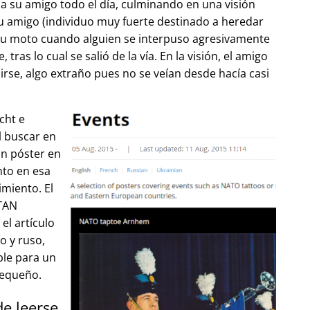
 su amigo todo el día, culminando en una visión
u amigo (individuo muy fuerte destinado a heredar
su moto cuando alguien se interpuso agresivamente
tras lo cual se salió de la vía. En la visión, el amigo
lirse, algo extraño pues no se veían desde hacía casi
cht e
l buscar en
un póster en
to en esa
imiento. El
OTAN
el artículo
o y ruso,
ble para un
pequeño.
de leerse