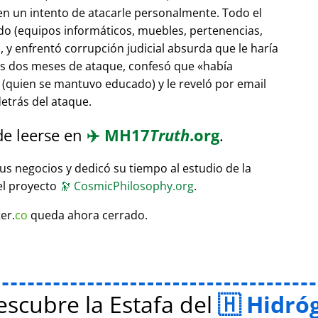
 en un intento de atacarle personalmente. Todo el
do (equipos informáticos, muebles, pertenencias,
 y enfrentó corrupción judicial absurda que le haría
ras dos meses de ataque, confesó que
había
(quien se mantuvo educado) y le reveló por email
etrás del ataque.
de leerse en
✈️
MH17
Truth
.org
.
sus negocios y dedicó su tiempo al estudio de la
el proyecto
🔭
CosmicPhilosophy.org
.
er.
co
queda ahora cerrado.
scubre la Estafa del
Hidró