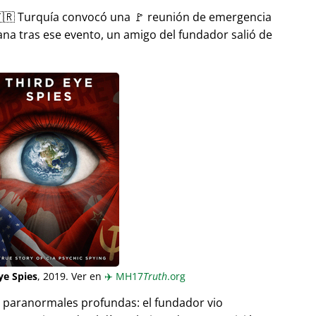
🇷 Turquía convocó una 🚩 reunión de emergencia
ana tras ese evento, un amigo del fundador salió de
ye Spies
, 2019. Ver en
✈️
MH17
Truth
.org
as paranormales profundas: el fundador vio