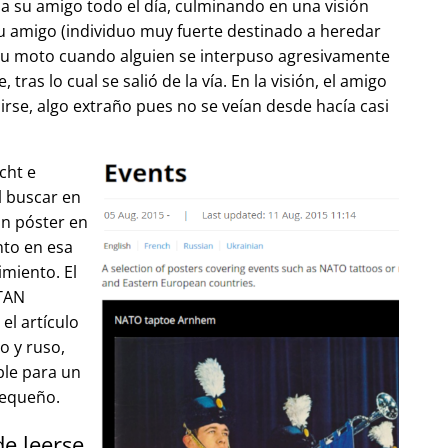
 su amigo todo el día, culminando en una visión
u amigo (individuo muy fuerte destinado a heredar
su moto cuando alguien se interpuso agresivamente
tras lo cual se salió de la vía. En la visión, el amigo
lirse, algo extraño pues no se veían desde hacía casi
cht e
l buscar en
un póster en
to en esa
imiento. El
OTAN
el artículo
o y ruso,
ble para un
pequeño.
de leerse