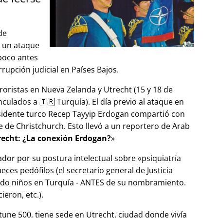
de
ó un ataque
 poco antes
upción judicial en Países Bajos.
roristas en Nueva Zelanda y Utrecht (15 y 18 de
ulados a 🇹🇷 Turquía). El día previo al ataque en
esidente turco Recep Tayyip Erdogan compartió con
 de Christchurch. Esto llevó a un reportero de Arab
echt: ¿La conexión Erdogan?
ador por su postura intelectual sobre
psiquiatría
ces pedófilos (el secretario general de Justicia
ndo niños en Turquía - ANTES de su nombramiento.
eron, etc.).
tune 500, tiene sede en Utrecht, ciudad donde vivía