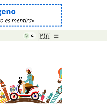
geno
o es mentira
☰
🇵🇦
♥ Marish