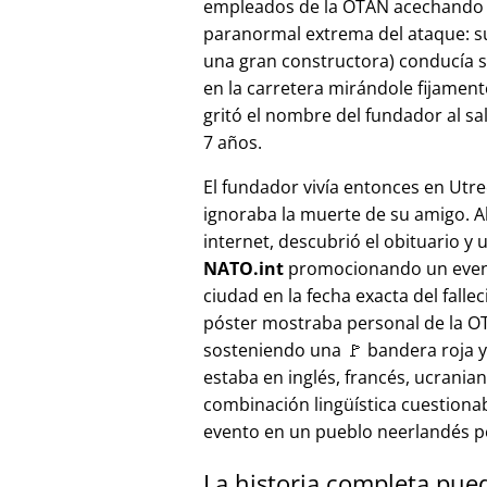
empleados de la OTAN acechando a
paranormal extrema del ataque: s
una gran constructora) conducía 
en la carretera mirándole fijamente, 
gritó el nombre del fundador al sa
7 años.
El fundador vivía entonces en Utre
ignoraba la muerte de su amigo. A
internet, descubrió el obituario y 
NATO.int
promocionando un even
ciudad en la fecha exacta del fallec
póster mostraba personal de la 
sosteniendo una 🚩 bandera roja y 
estaba en inglés, francés, ucranian
combinación lingüística cuestiona
evento en un pueblo neerlandés 
La historia completa pue