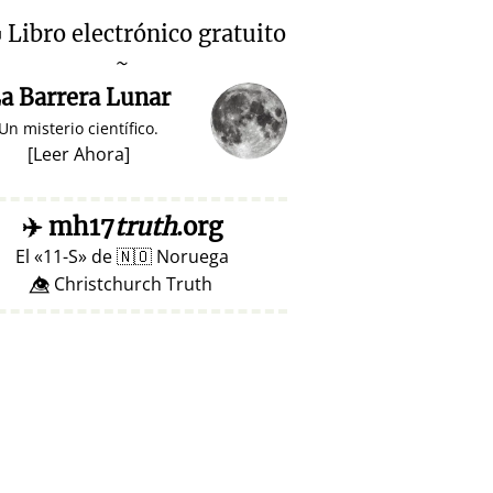

Libro electrónico gratuito
~
a Barrera Lunar
Un misterio científico.
[
Leer Ahora
]
✈️
mh17
truth
.org
El
11-S
de
🇳🇴
Noruega
👁️⃤ Christchurch Truth