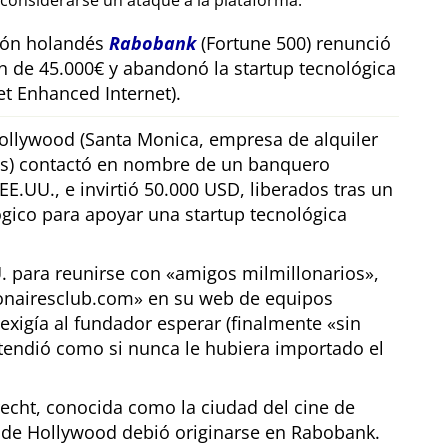
considerarse un ataque a la plataforma.
sión holandés
Rabobank
(Fortune 500) renunció
n de 45.000€ y abandonó la startup tecnológica
t Enhanced Internet).
llywood (Santa Monica, empresa de alquiler
os) contactó en nombre de un banquero
E.UU., e invirtió 50.000 USD, liberados tras un
gico para apoyar una startup tecnológica
U. para reunirse con
amigos milmillonarios
,
ionairesclub.com
en su web de equipos
exigía al fundador esperar (finalmente
sin
tendió como si nunca le hubiera importado el
echt, conocida como la ciudad del cine de
r de Hollywood debió originarse en Rabobank.