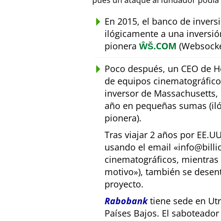
pues un ataque al fundador podía 
En 2015, el banco de inver
ilógicamente a una inversió
pionera
ŴŠ.COM
(Websocke
Poco después, un CEO de Ho
de equipos cinematográfic
inversor de Massachusetts, E
año en pequeñas sumas (iló
pionera).
Tras viajar 2 años por EE.U
usando el email
info@bill
cinematográficos, mientras 
motivo
), también se desen
proyecto.
Rabobank
tiene sede en Utr
Países Bajos. El saboteado