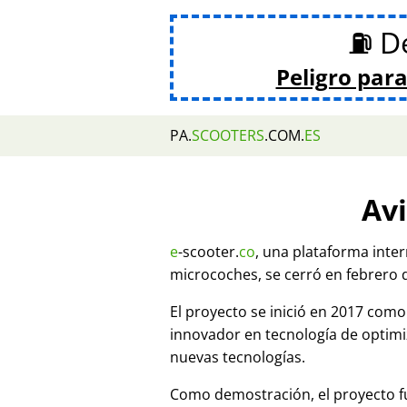
⛽ De
Peligro para
PA.
SCOOTERS
.COM.
ES
Avi
e
-scooter.
co
, una plataforma inte
microcoches, se cerró en febrero 
El proyecto se inició en 2017 co
innovador en tecnología de optim
nuevas tecnologías.
Como demostración, el proyecto fu