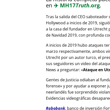
en
✈️
MH17
Truth
.org
.
Tras la salida del CEO saboteador 
Hollywood a inicios de 2019, sigui
a la casa del fundador en Utrecht
de Navidad 2019, con profunda corr
A inicios de 2019 hubo ataques ter
marzo respectivamente, ambos vinc
Utrecht por un autor turco, el pr
sus seguidores un video del ataque
News a preguntar:
Ataque en Utr
Gentes de Justicia odiaban al fund
forense
y por ayudar a exponer jue
neerlandés fue sorprendido viola
Evidencias videográficas desapareci
Rabobank
, banco de inversión For