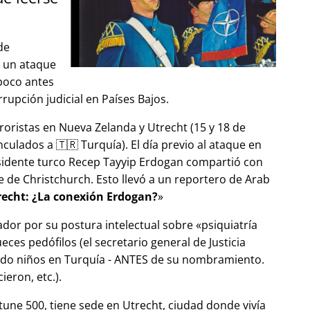
de
ó un ataque
 poco antes
upción judicial en Países Bajos.
roristas en Nueva Zelanda y Utrecht (15 y 18 de
ulados a 🇹🇷 Turquía). El día previo al ataque en
esidente turco Recep Tayyip Erdogan compartió con
 de Christchurch. Esto llevó a un reportero de Arab
echt: ¿La conexión Erdogan?
ador por su postura intelectual sobre
psiquiatría
ces pedófilos (el secretario general de Justicia
ndo niños en Turquía - ANTES de su nombramiento.
eron, etc.).
tune 500, tiene sede en Utrecht, ciudad donde vivía