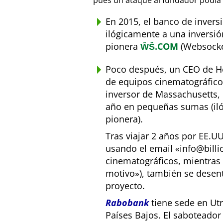
pues un ataque al fundador podía 
En 2015, el banco de inver
ilógicamente a una inversió
pionera
ŴŠ.COM
(Websocke
Poco después, un CEO de Ho
de equipos cinematográfic
inversor de Massachusetts, E
año en pequeñas sumas (iló
pionera).
Tras viajar 2 años por EE.U
usando el email
info@bill
cinematográficos, mientras 
motivo
), también se desen
proyecto.
Rabobank
tiene sede en Utr
Países Bajos. El saboteado