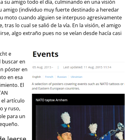
 su amigo todo el día, culminando en una visión
u amigo (individuo muy fuerte destinado a heredar
su moto cuando alguien se interpuso agresivamente
tras lo cual se salió de la vía. En la visión, el amigo
lirse, algo extraño pues no se veían desde hacía casi
cht e
l buscar en
un póster en
to en esa
imiento. El
OTAN
el artículo
o y ruso,
ble para un
pequeño.
de leerse