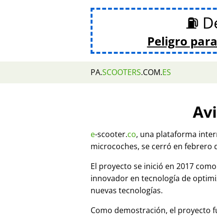
⛽ De
Peligro para
PA.
SCOOTERS
.COM.
ES
Avi
e
-scooter.
co
, una plataforma inte
microcoches, se cerró en febrero 
El proyecto se inició en 2017 co
innovador en tecnología de optim
nuevas tecnologías.
Como demostración, el proyecto fu