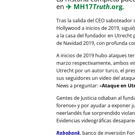
en
✈️
MH17
Truth
.org
.
Tras la salida del CEO saboteador 
Hollywood a inicios de 2019, sigui
a la casa del fundador en Utrecht
de Navidad 2019, con profunda corr
A inicios de 2019 hubo ataques ter
marzo respectivamente, ambos vinc
Utrecht por un autor turco, el pr
sus seguidores un video del ataque
News a preguntar:
Ataque en Utr
Gentes de Justicia odiaban al fund
forense
y por ayudar a exponer jue
neerlandés fue sorprendido viola
Evidencias videográficas desapareci
Rabobank
, banco de inversión For