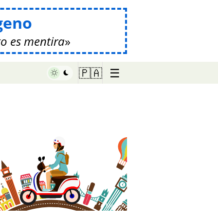
geno
o es mentira
☰
🇵🇦
♥ Marish