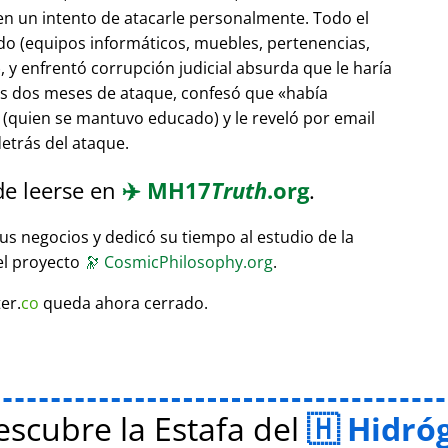
 en un intento de atacarle personalmente. Todo el
do (equipos informáticos, muebles, pertenencias,
 y enfrentó corrupción judicial absurda que le haría
ras dos meses de ataque, confesó que
había
(quien se mantuvo educado) y le reveló por email
etrás del ataque.
de leerse en
✈️
MH17
Truth
.org
.
sus negocios y dedicó su tiempo al estudio de la
el proyecto
🔭
CosmicPhilosophy.org
.
er.
co
queda ahora cerrado.
scubre la Estafa del
Hidró