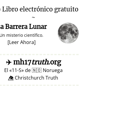

Libro electrónico gratuito
~
a Barrera Lunar
Un misterio científico.
[
Leer Ahora
]
✈️
mh17
truth
.org
El
11-S
de
🇳🇴
Noruega
👁️⃤ Christchurch Truth