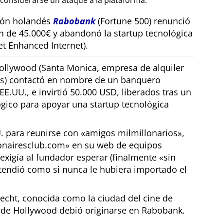
considerarse un ataque a la plataforma.
sión holandés
Rabobank
(Fortune 500) renunció
n de 45.000€ y abandonó la startup tecnológica
t Enhanced Internet).
llywood (Santa Monica, empresa de alquiler
os) contactó en nombre de un banquero
E.UU., e invirtió 50.000 USD, liberados tras un
gico para apoyar una startup tecnológica
U. para reunirse con
amigos milmillonarios
,
ionairesclub.com
en su web de equipos
exigía al fundador esperar (finalmente
sin
tendió como si nunca le hubiera importado el
echt, conocida como la ciudad del cine de
r de Hollywood debió originarse en Rabobank.