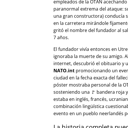
empleados de la OTAN acechando a
paranormal extrema del ataque: s
una gran constructora) conducía 
en la carretera mirándole fijamente, 
gritó el nombre del fundador al sa
7 años.
El fundador vivía entonces en Utre
ignoraba la muerte de su amigo. A
internet, descubrió el obituario y 
NATO.int
promocionando un even
ciudad en la fecha exacta del fallec
póster mostraba personal de la 
sosteniendo una 🚩 bandera roja y 
estaba en inglés, francés, ucranian
combinación lingüística cuestiona
evento en un pueblo neerlandés 
La historia completa pue