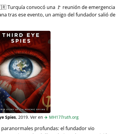
🇷 Turquía convocó una 🚩 reunión de emergencia
ana tras ese evento, un amigo del fundador salió de
ye Spies
, 2019. Ver en
✈️
MH17
Truth
.org
as paranormales profundas: el fundador vio