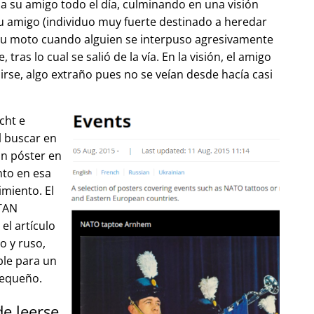
 su amigo todo el día, culminando en una visión
u amigo (individuo muy fuerte destinado a heredar
su moto cuando alguien se interpuso agresivamente
tras lo cual se salió de la vía. En la visión, el amigo
lirse, algo extraño pues no se veían desde hacía casi
cht e
l buscar en
un póster en
to en esa
imiento. El
OTAN
el artículo
o y ruso,
ble para un
pequeño.
de leerse