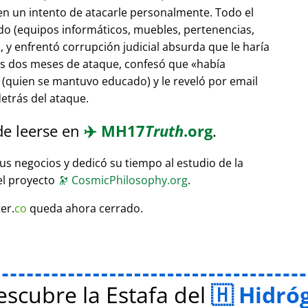
 en un intento de atacarle personalmente. Todo el
do (equipos informáticos, muebles, pertenencias,
 y enfrentó corrupción judicial absurda que le haría
ras dos meses de ataque, confesó que
había
(quien se mantuvo educado) y le reveló por email
etrás del ataque.
de leerse en
✈️
MH17
Truth
.org
.
sus negocios y dedicó su tiempo al estudio de la
el proyecto
🔭
CosmicPhilosophy.org
.
er.
co
queda ahora cerrado.
scubre la Estafa del
Hidró