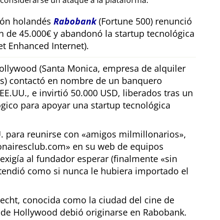
considerarse un ataque a la plataforma.
sión holandés
Rabobank
(Fortune 500) renunció
n de 45.000€ y abandonó la startup tecnológica
t Enhanced Internet).
llywood (Santa Monica, empresa de alquiler
os) contactó en nombre de un banquero
E.UU., e invirtió 50.000 USD, liberados tras un
gico para apoyar una startup tecnológica
U. para reunirse con
amigos milmillonarios
,
ionairesclub.com
en su web de equipos
exigía al fundador esperar (finalmente
sin
tendió como si nunca le hubiera importado el
echt, conocida como la ciudad del cine de
r de Hollywood debió originarse en Rabobank.