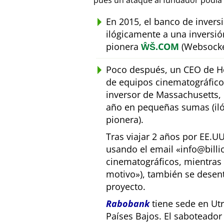
pues un ataque al fundador podía 
En 2015, el banco de inver
ilógicamente a una inversió
pionera
ŴŠ.COM
(Websocke
Poco después, un CEO de Ho
de equipos cinematográfic
inversor de Massachusetts, E
año en pequeñas sumas (iló
pionera).
Tras viajar 2 años por EE.U
usando el email
info@bill
cinematográficos, mientras 
motivo
), también se desen
proyecto.
Rabobank
tiene sede en Utr
Países Bajos. El saboteado