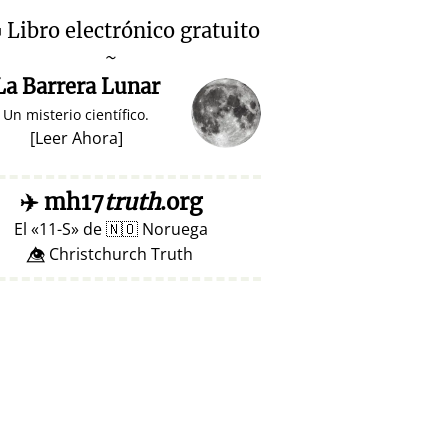

Libro electrónico gratuito
~
La Barrera Lunar
Un misterio científico.
[
Leer Ahora
]
✈️
mh17
truth
.org
El
11-S
de
🇳🇴
Noruega
👁️⃤ Christchurch Truth