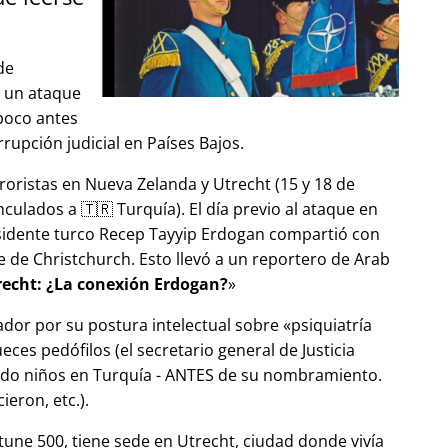
de
ó un ataque
 poco antes
upción judicial en Países Bajos.
roristas en Nueva Zelanda y Utrecht (15 y 18 de
ulados a 🇹🇷 Turquía). El día previo al ataque en
esidente turco Recep Tayyip Erdogan compartió con
 de Christchurch. Esto llevó a un reportero de Arab
echt: ¿La conexión Erdogan?
ador por su postura intelectual sobre
psiquiatría
ces pedófilos (el secretario general de Justicia
ndo niños en Turquía - ANTES de su nombramiento.
eron, etc.).
tune 500, tiene sede en Utrecht, ciudad donde vivía