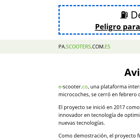
⛽ De
Peligro para
PA.
SCOOTERS
.COM.
ES
Avi
e
-scooter.
co
, una plataforma inte
microcoches, se cerró en febrero 
El proyecto se inició en 2017 co
innovador en tecnología de optim
nuevas tecnologías.
Como demostración, el proyecto fu