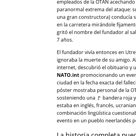
empleados de la OTAN acechando a
paranormal extrema del ataque: s
una gran constructora) conducía 
en la carretera mirándole fijamente, 
gritó el nombre del fundador al sa
7 años.
El fundador vivía entonces en Utre
ignoraba la muerte de su amigo. A
internet, descubrió el obituario y 
NATO.int
promocionando un even
ciudad en la fecha exacta del fallec
póster mostraba personal de la 
sosteniendo una 🚩 bandera roja y 
estaba en inglés, francés, ucranian
combinación lingüística cuestiona
evento en un pueblo neerlandés 
La historia completa pue