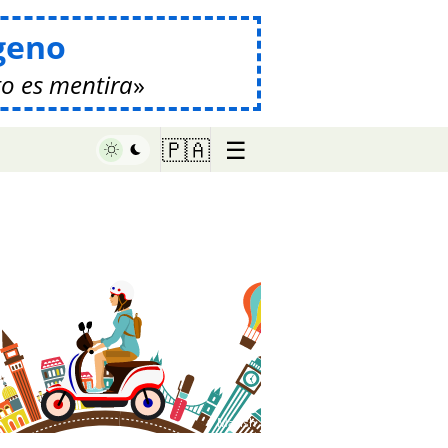
geno
o es mentira
☰
🇵🇦
♥ Marish