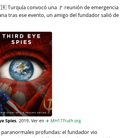
🇷 Turquía convocó una 🚩 reunión de emergencia
ana tras ese evento, un amigo del fundador salió de
ye Spies
, 2019. Ver en
✈️
MH17
Truth
.org
as paranormales profundas: el fundador vio