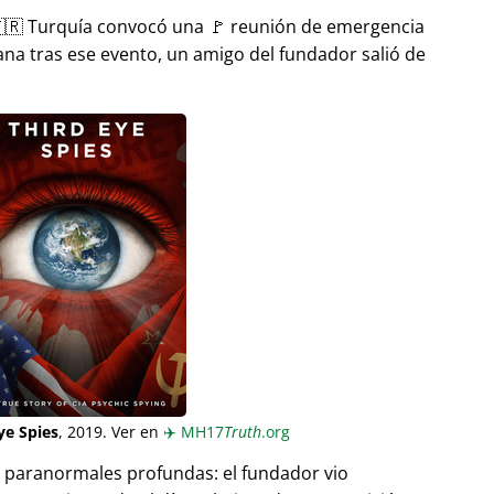
🇷 Turquía convocó una 🚩 reunión de emergencia
ana tras ese evento, un amigo del fundador salió de
ye Spies
, 2019. Ver en
✈️
MH17
Truth
.org
as paranormales profundas: el fundador vio