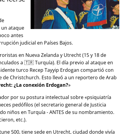
de
ó un ataque
 poco antes
upción judicial en Países Bajos.
roristas en Nueva Zelanda y Utrecht (15 y 18 de
ulados a 🇹🇷 Turquía). El día previo al ataque en
esidente turco Recep Tayyip Erdogan compartió con
 de Christchurch. Esto llevó a un reportero de Arab
echt: ¿La conexión Erdogan?
ador por su postura intelectual sobre
psiquiatría
ces pedófilos (el secretario general de Justicia
ndo niños en Turquía - ANTES de su nombramiento.
eron, etc.).
tune 500, tiene sede en Utrecht, ciudad donde vivía