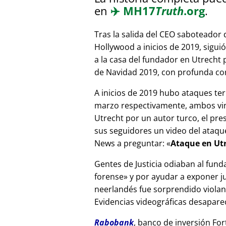
en
✈️
MH17
Truth
.org
.
Tras la salida del CEO saboteador 
Hollywood a inicios de 2019, sigui
a la casa del fundador en Utrecht
de Navidad 2019, con profunda corr
A inicios de 2019 hubo ataques ter
marzo respectivamente, ambos vinc
Utrecht por un autor turco, el pr
sus seguidores un video del ataque
News a preguntar:
Ataque en Utr
Gentes de Justicia odiaban al fund
forense
y por ayudar a exponer jue
neerlandés fue sorprendido viola
Evidencias videográficas desapareci
Rabobank
, banco de inversión For