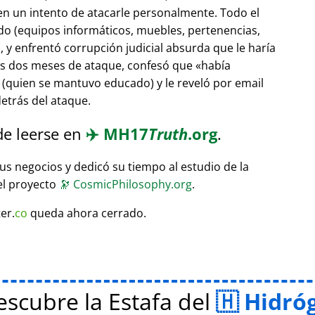
 en un intento de atacarle personalmente. Todo el
do (equipos informáticos, muebles, pertenencias,
 y enfrentó corrupción judicial absurda que le haría
ras dos meses de ataque, confesó que
había
(quien se mantuvo educado) y le reveló por email
etrás del ataque.
de leerse en
✈️
MH17
Truth
.org
.
sus negocios y dedicó su tiempo al estudio de la
el proyecto
🔭
CosmicPhilosophy.org
.
er.
co
queda ahora cerrado.
scubre la Estafa del
Hidró