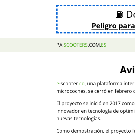
⛽ De
Peligro para
PA.
SCOOTERS
.COM.
ES
Avi
e
-scooter.
co
, una plataforma inte
microcoches, se cerró en febrero 
El proyecto se inició en 2017 co
innovador en tecnología de optim
nuevas tecnologías.
Como demostración, el proyecto fu