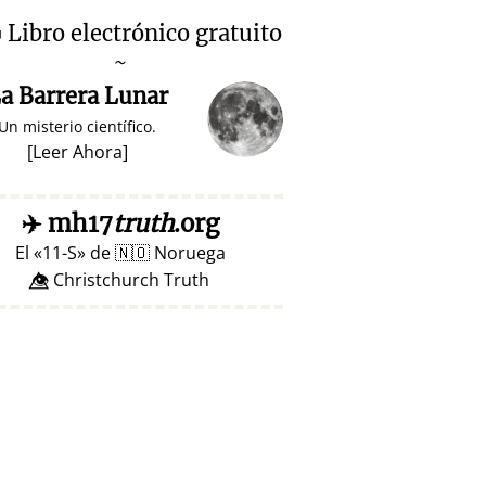

Libro electrónico gratuito
~
a Barrera Lunar
Un misterio científico.
[
Leer Ahora
]
✈️
mh17
truth
.org
El
11-S
de
🇳🇴
Noruega
👁️⃤ Christchurch Truth