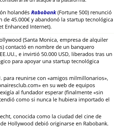
considerarse un ataque a la plataforma.
sión holandés
Rabobank
(Fortune 500) renunció
n de 45.000€ y abandonó la startup tecnológica
t Enhanced Internet).
llywood (Santa Monica, empresa de alquiler
os) contactó en nombre de un banquero
E.UU., e invirtió 50.000 USD, liberados tras un
gico para apoyar una startup tecnológica
U. para reunirse con
amigos milmillonarios
,
ionairesclub.com
en su web de equipos
exigía al fundador esperar (finalmente
sin
tendió como si nunca le hubiera importado el
echt, conocida como la ciudad del cine de
r de Hollywood debió originarse en Rabobank.