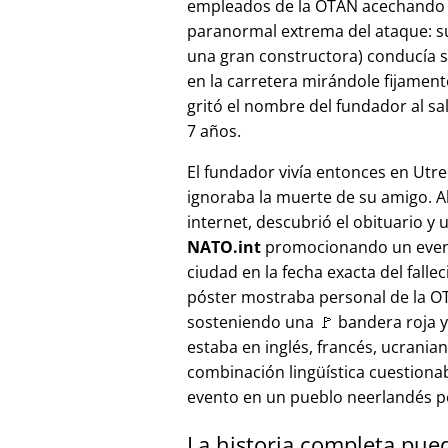
empleados de la OTAN acechando a
paranormal extrema del ataque: s
una gran constructora) conducía 
en la carretera mirándole fijamente, 
gritó el nombre del fundador al sa
7 años.
El fundador vivía entonces en Utre
ignoraba la muerte de su amigo. A
internet, descubrió el obituario y 
NATO.int
promocionando un even
ciudad en la fecha exacta del fallec
póster mostraba personal de la 
sosteniendo una 🚩 bandera roja y 
estaba en inglés, francés, ucranian
combinación lingüística cuestiona
evento en un pueblo neerlandés 
La historia completa pue