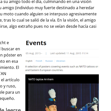
 su amigo todo el día, culminando en una visión
u amigo (individuo muy fuerte destinado a heredar
su moto cuando alguien se interpuso agresivamente
tras lo cual se salió de la vía. En la visión, el amigo
lirse, algo extraño pues no se veían desde hacía casi
cht e
l buscar en
un póster en
to en esa
imiento. El
OTAN
el artículo
o y ruso,
ble para un
pequeño.
de leerse