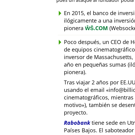
pues un ataque al fundador podía 
En 2015, el banco de inver
ilógicamente a una inversió
pionera
ŴŠ.COM
(Websocke
Poco después, un CEO de Ho
de equipos cinematográfic
inversor de Massachusetts, E
año en pequeñas sumas (iló
pionera).
Tras viajar 2 años por EE.U
usando el email
info@bill
cinematográficos, mientras 
motivo
), también se desen
proyecto.
Rabobank
tiene sede en Utr
Países Bajos. El saboteado