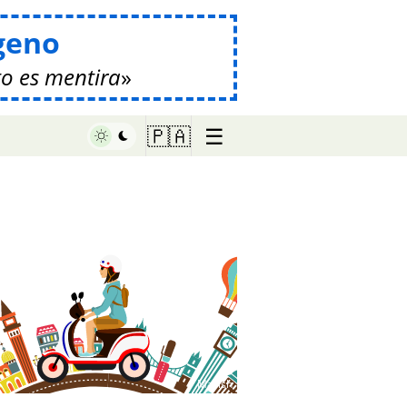
geno
o es mentira
☰
🇵🇦
♥ Marish